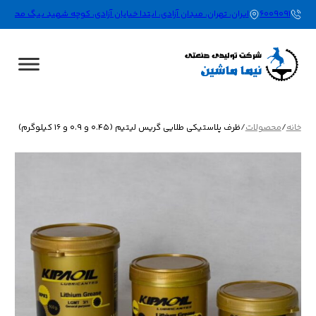
021-66009091
ایران، تهران، میدان آزادی، ابتدا خیابان آزادی، کوچه شهید بیگ محمدلو (نورگاه)، پلا
خانه
/
محصولات
/
ظرف پلاستیکی طلایی گریس لیتیم (0.45 و 0.9 و 16 کیلوگرم)