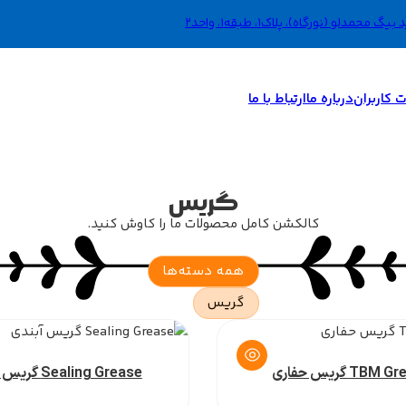
دلو (نورگاه)، پلاک1، طبقه1، واحد2
 کاربران
درباره ما
ارتباط با ما
گریس
کالکشن کامل محصولات ما را کاوش کنید.
همه دسته‌ها
گریس
TBM گریس حفاری
Sealing Grease گریس آبندی