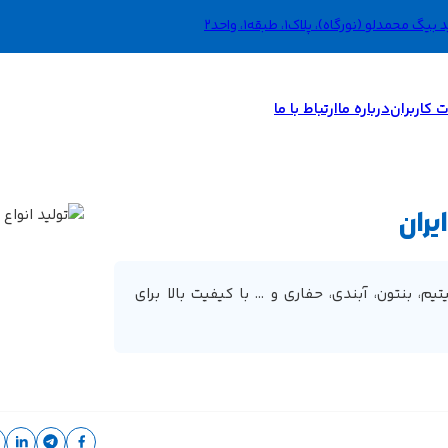
دلو (نورگاه)، پلاک1، طبقه1، واحد2
 کاربران
درباره ما
ارتباط با ما
یران
، بنتون، آبندی، حفاری و ... با کیفیت بالا برای